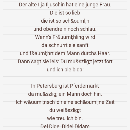
Der alte Ilja Iljuschin hat eine junge Frau.
Die ist so lieb
die ist so sch&ouml;n
und obendrein noch schlau.
Wenn's Fr&uuml;hling wird
da schnurrt sie sanft
und f&auml;hrt dem Mann durchs Haar.
Dann sagt sie leis: Du mu&szlig;t jetzt fort
und ich bleib da:
In Petersburg ist Pferdemarkt
da mu&szlig; ein Mann doch hin.
Ich w&uuml;nsch' dir eine sch&ouml;ne Zeit
du wei&szlig;t
wie treu ich bin.
Dei Didel Didel Didam