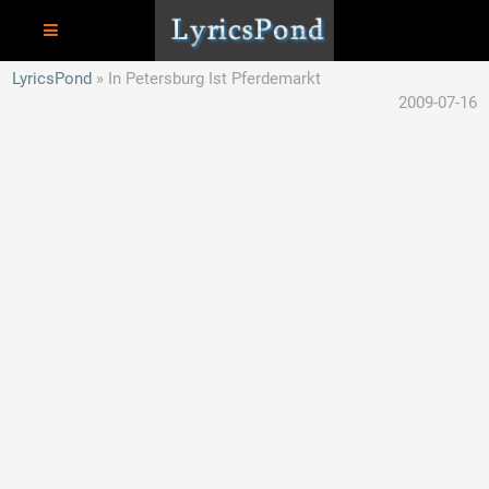
LyricsPond
In Petersburg Ist Pferdemarkt
2009-07-16