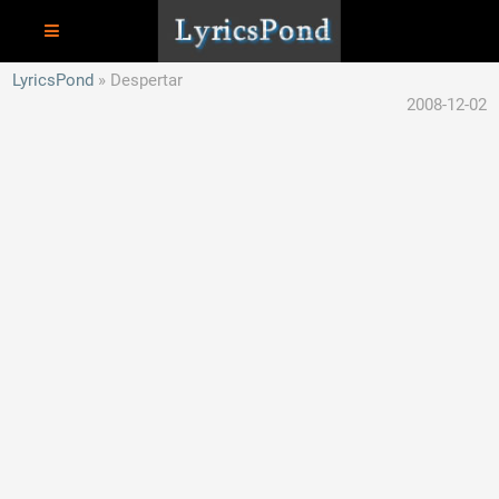
LyricsPond
Despertar
2008-12-02