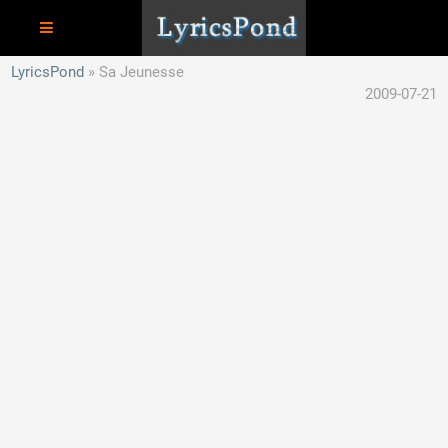
LyricsPond
Sa Jeunesse
2009-07-21