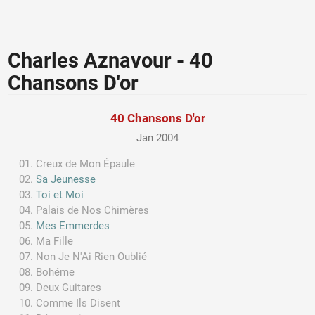
Charles Aznavour - 40
Chansons D'or
40 Chansons D'or
Jan 2004
Creux de Mon Épaule
Sa Jeunesse
Toi et Moi
Palais de Nos Chimères
Mes Emmerdes
Ma Fille
Non Je N'Ai Rien Oublié
Bohéme
Deux Guitares
Comme Ils Disent