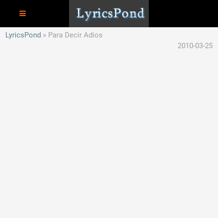
LyricsPond
Para Decir Adios
2010-03-25