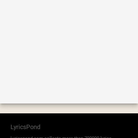
LyricsPond