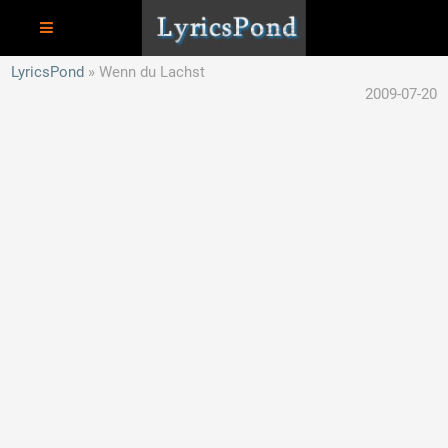
LyricsPond
Wenn du Lachst
2009-07-20