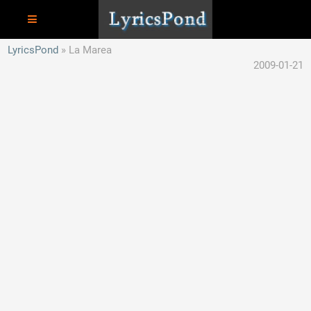
LyricsPond
La Marea
2009-01-21