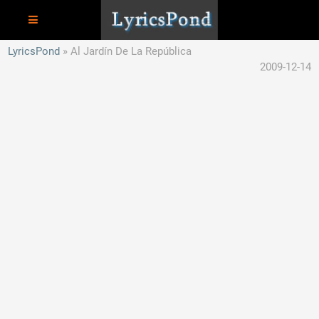
LyricsPond
Al Jardín De La República
2009-12-14