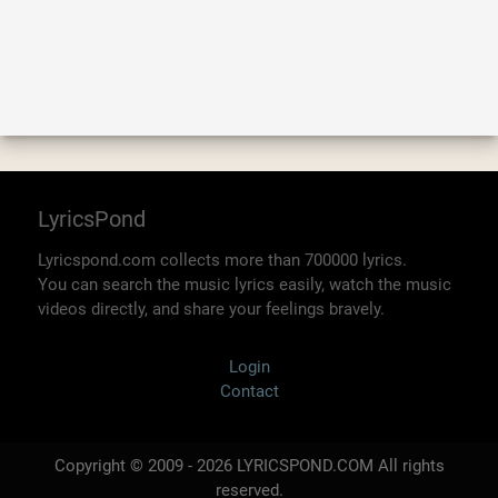
LyricsPond
Lyricspond.com collects more than 700000 lyrics.
You can search the music lyrics easily, watch the music
videos directly, and share your feelings bravely.
Login
Contact
Copyright © 2009 - 2026 LYRICSPOND.COM All rights
reserved.