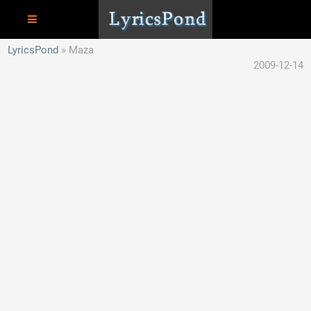
LyricsPond
Maza
2009-12-14