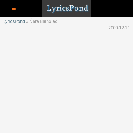
LyricsPond
Ñaré Bainolec
2009-12-11