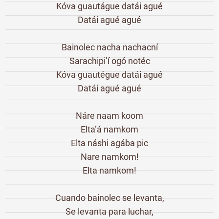
Kóva guautágue datái agué
Datái agué agué
Bainolec nacha nachacní
Sarachipi’í ogó notéc
Kóva guautégue datái agué
Datái agué agué
Náre naam koom
Elta’á namkom
Elta náshi agába pic
Nare namkom!
Elta namkom!
Cuando bainolec se levanta,
Se levanta para luchar,