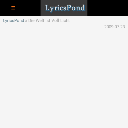
LyricsPond
Die Welt Ist Voll Licht
2009-07-23