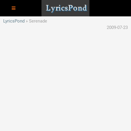
LyricsPond
Serenade
2009-07-23