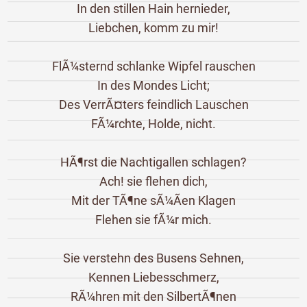
In den stillen Hain hernieder,
Liebchen, komm zu mir!
FlÃ¼sternd schlanke Wipfel rauschen
In des Mondes Licht;
Des VerrÃ¤ters feindlich Lauschen
FÃ¼rchte, Holde, nicht.
HÃ¶rst die Nachtigallen schlagen?
Ach! sie flehen dich,
Mit der TÃ¶ne sÃ¼Ãen Klagen
Flehen sie fÃ¼r mich.
Sie verstehn des Busens Sehnen,
Kennen Liebesschmerz,
RÃ¼hren mit den SilbertÃ¶nen