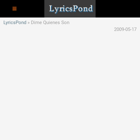
LyricsPond
Dime Quienes Son
2009-05-17