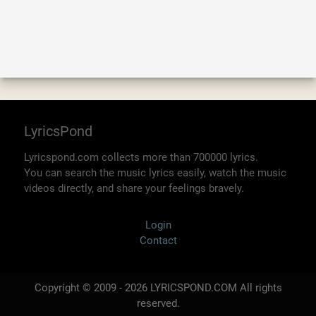
LyricsPond
Lyricspond.com collects more than 700000 lyrics.
You can search the music lyrics easily, watch the music
videos directly, and share your feelings bravely.
Login
Contact
Copyright © 2009 - 2026 LYRICSPOND.COM All rights
reserved.