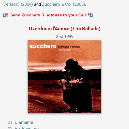
Version) (2004)
and
Zucchero & Co. (2005)
.
Send Zucchero Ringtones to your Cell
Overdose d'Amore (The Ballads)
Sep 1999
Diamante
Va, Pensiero