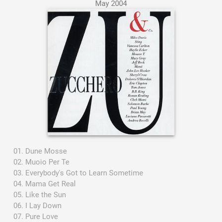
May 2004
Dune Mosse
Muoio Per Te
Everybody's Got to Learn Sometime
Mama Get Real
Like the Sun
I Lay Down
Pure Love