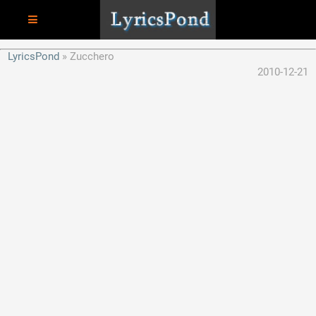
LyricsPond
Zucchero
2010-12-21