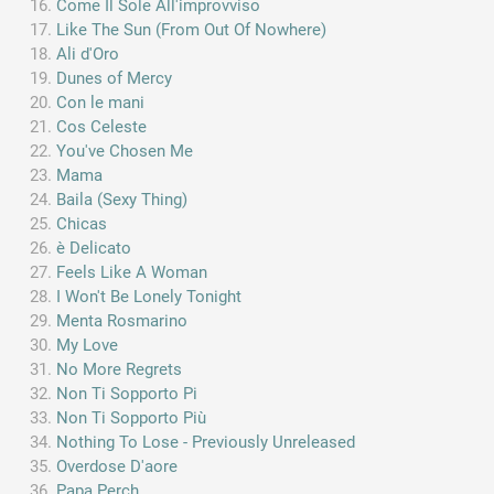
Come Il Sole All'improvviso
Like The Sun (From Out Of Nowhere)
Ali d'Oro
Dunes of Mercy
Con le mani
Cos Celeste
You've Chosen Me
Mama
Baila (Sexy Thing)
Chicas
è Delicato
Feels Like A Woman
I Won't Be Lonely Tonight
Menta Rosmarino
My Love
No More Regrets
Non Ti Sopporto Pi
Non Ti Sopporto Più
Nothing To Lose - Previously Unreleased
Overdose D'aore
Papa Perch