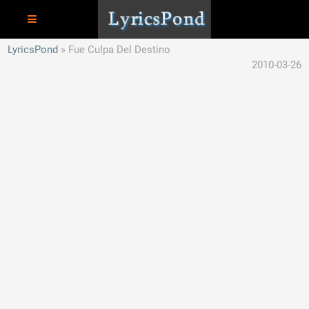
LyricsPond
Fue Culpa Del Destino
2010-03-26