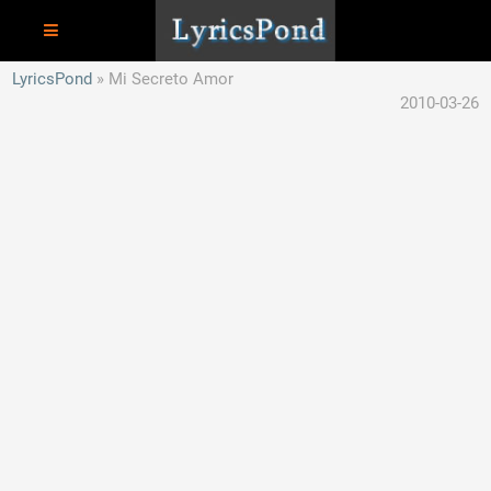
LyricsPond
Mi Secreto Amor
2010-03-26