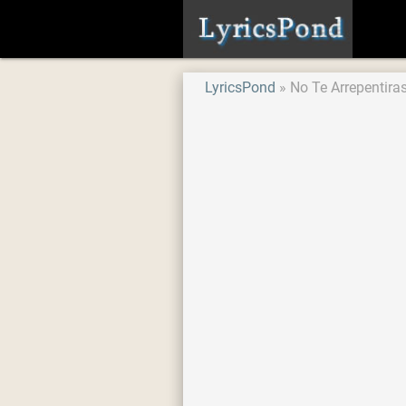
LyricsPond
No Te Arrepentira