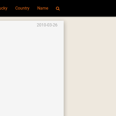
ucky
Country
Name
2010-03-26