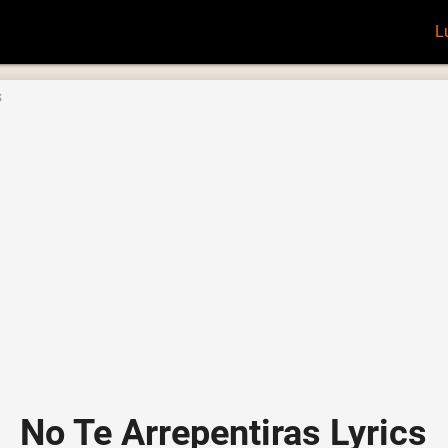
L
s
No Te Arrepentiras Lyrics